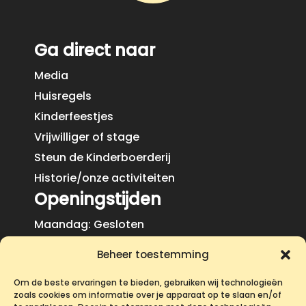
Ga direct naar
Media
Huisregels
Kinderfeestjes
Vrijwilliger of stage
Steun de Kinderboerderij
Historie/onze activiteiten
Openingstijden
Maandag: Gesloten
Dinsdag t/m vrijdag: 10:00 - 16:30 uur
Beheer toestemming
Zaterdag: 13:00 - 16:00 uur
Om de beste ervaringen te bieden, gebruiken wij technologieën
Zondag: Gesloten
zoals cookies om informatie over je apparaat op te slaan en/of